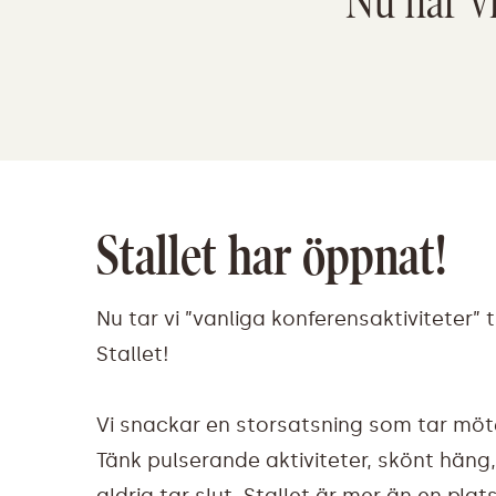
Nu har vi 
Stallet har öppnat!
Nu tar vi ”vanliga konferensaktiviteter” 
Stallet!
Vi snackar en storsatsning som tar möte
Tänk pulserande aktiviteter, skönt häng
aldrig tar slut. Stallet är mer än en plat