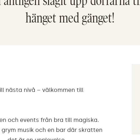
äntligen slagit upp dörrarna til
hänget med gänget!
till nästa nivå – välkommen till
n och events från bra till magiska.
, grym musik och en bar där skratten
s – det är en upplevelse.