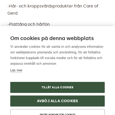
-Hår- och kroppsvårdsprodukter från
Care of
Gerd
-Plattång och hårfön
-Balkong med makalös sjöutsikt ut över Mälaren
Om cookies på denna webbplats
-Ac för varma soliga dagar
Vi använder cookies för att samla in och analysera information
om webbplatsens prestanda och användning, för att förbättra
funktioner kopplade till sociala medier och för att förbättra och
anpassa innehåll och annonser.
Läs mer
TILLÅT ALLA COOKIES
AVBÖJ ALLA COOKIES
INSTÄLLNINGAR FÖR COOKIES