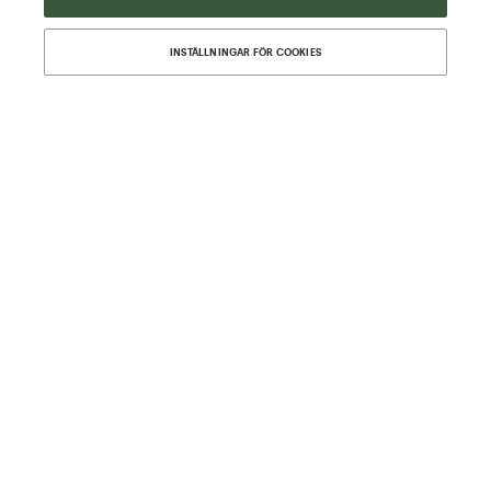
dina önskemål.
INSTÄLLNINGAR FÖR COOKIES
BOKA ERBJUDANDE
INKLUDERAT I ERBJUDANDET