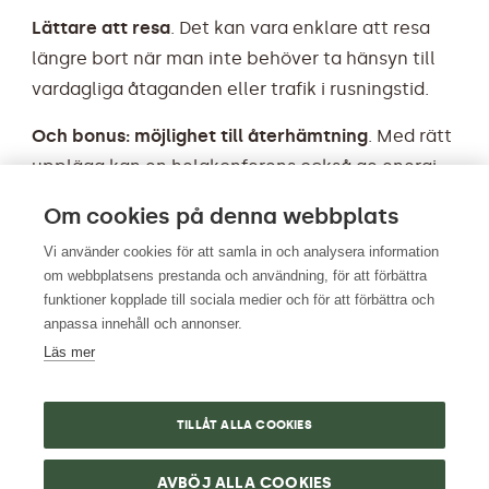
Lättare att resa
. Det kan vara enklare att resa
längre bort när man inte behöver ta hänsyn till
vardagliga åtaganden eller trafik i rusningstid.
Och bonus: möjlighet till återhämtning
. Med rätt
upplägg kan en helgkonferens också ge energi
och inspiration tillbaka – både för individen och
Om cookies på denna webbplats
för teamet.
Vi använder cookies för att samla in och analysera information
Sånga exklusivt
om webbplatsens prestanda och användning, för att förbättra
funktioner kopplade till sociala medier och för att förbättra och
anpassa innehåll och annonser.
Skulle ni vilja vara helt själva under helgen, (eller
Läs mer
under veckan) och nyttja Sånga till max, be då
om att få boka Sånga exklusivt, här kan ni läsa
mer om
Full Takeover
.
TILLÅT ALLA COOKIES
Kontakta oss för en offert skräddarsydd efter
AVBÖJ ALLA COOKIES