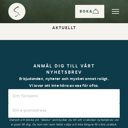
BOKA
AKTUELLT
ANMÄL DIG TILL VÅRT
NYHETSBREV
Erbjudanden, nyheter och mycket annat roligt.
Vi lovar att inte höra av oss för ofta.
Genom att klicka på ”skicka” samtycker du till att vi skickar nyhetsbrev via
e-post till dig. Du kan när som helst välja att inte längre få våra utskick.